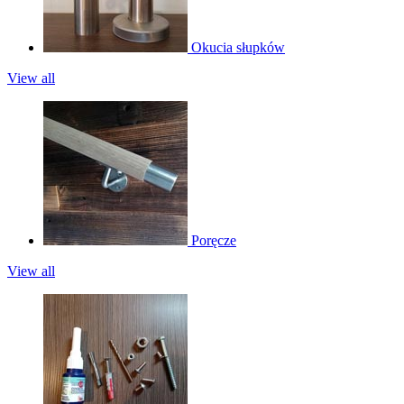
Okucia słupków
View all
Poręcze
View all