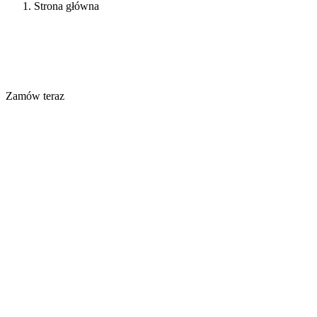
Strona główna
Balustrady do samodzielnego montażu
Wybierz zestaw w twoim
Balustrady od
299zł
Zamów teraz