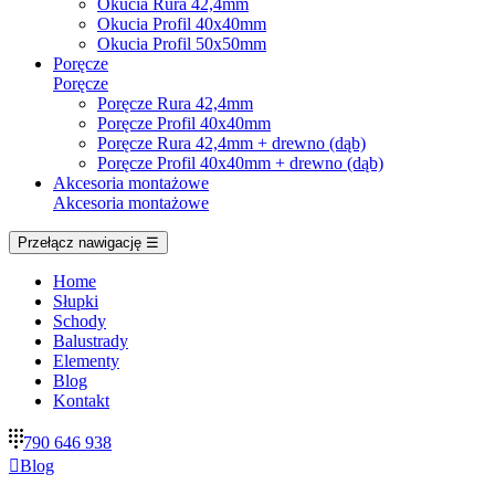
Okucia Rura 42,4mm
Okucia Profil 40x40mm
Okucia Profil 50x50mm
Poręcze
Poręcze
Poręcze Rura 42,4mm
Poręcze Profil 40x40mm
Poręcze Rura 42,4mm + drewno (dąb)
Poręcze Profil 40x40mm + drewno (dąb)
Akcesoria montażowe
Akcesoria montażowe
Przełącz nawigację
☰
Home
Słupki
Schody
Balustrady
Elementy
Blog
Kontakt
790 646 938

Blog