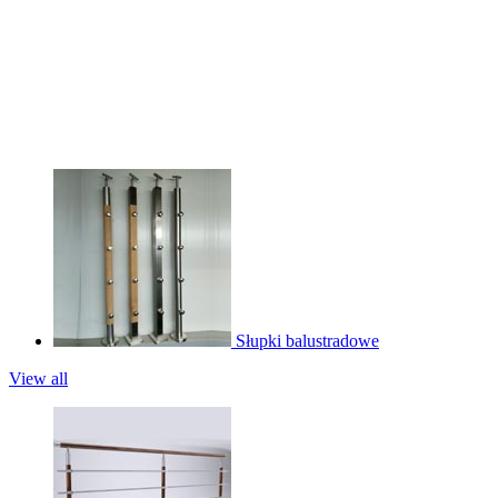
Słupki balustradowe
View all