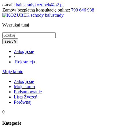
e-mail:
balustradykozubek@o2.pl
Zamów bezpłatną konsultację online:
790 646 938
Wyszukaj tutaj
search
Zaloguj się
/
Rejestracja
Moje konto
Zaloguj się
Moje konto
Podsumowanie
Lista Życzeń
Porównaj
0
Kategorie