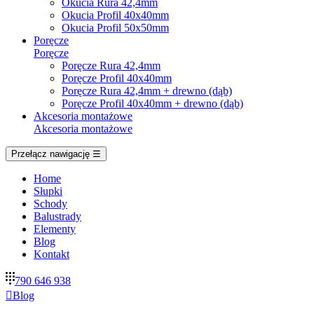
Okucia Rura 42,4mm
Okucia Profil 40x40mm
Okucia Profil 50x50mm
Poręcze
Poręcze
Poręcze Rura 42,4mm
Poręcze Profil 40x40mm
Poręcze Rura 42,4mm + drewno (dąb)
Poręcze Profil 40x40mm + drewno (dąb)
Akcesoria montażowe
Akcesoria montażowe
Przełącz nawigację
☰
Home
Słupki
Schody
Balustrady
Elementy
Blog
Kontakt
790 646 938

Blog