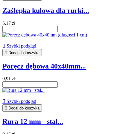
Zaślepka kulowa dla rurki...
5,17 zł

Szybki podgląd

Dodaj do koszyka
Poręcz dębowa 40x40mm...
0,91 zł

Szybki podgląd

Dodaj do koszyka
Rura 12 mm - stal...