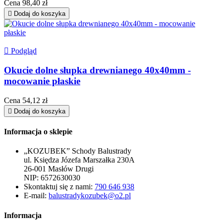
Cena
98,40 zł

Dodaj do koszyka

Podgląd
Okucie dolne słupka drewnianego 40x40mm -
mocowanie płaskie
Cena
54,12 zł

Dodaj do koszyka
Informacja o sklepie
„KOZUBEK” Schody Balustrady
ul. Księdza Józefa Marszałka 230A
26-001 Masłów Drugi
NIP: 6572630030
Skontaktuj się z nami:
790 646 938
E-mail:
balustradykozubek@o2.pl
Informacja