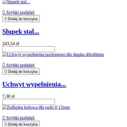

Szybki podgląd

Dodaj do koszyka
Słupek stal...
243,54 zł

Szybki podgląd

Dodaj do koszyka
Uchwyt wypełnienia...
7,38 zł

Szybki podgląd

Dodaj do koszyka