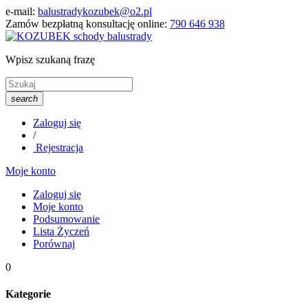
e-mail:
balustradykozubek@o2.pl
Zamów bezpłatną konsultację online:
790 646 938
Wpisz szukaną frazę
search
Zaloguj się
/
Rejestracja
Moje konto
Zaloguj się
Moje konto
Podsumowanie
Lista Życzeń
Porównaj
0
Kategorie