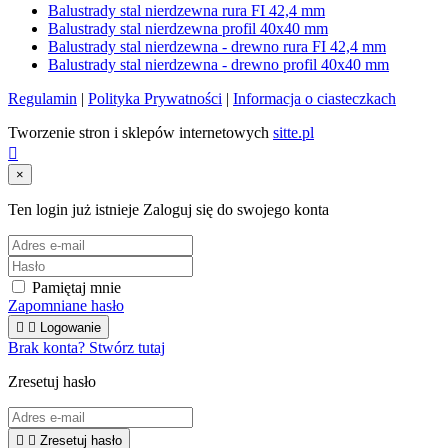
Balustrady stal nierdzewna rura FI 42,4 mm
Balustrady stal nierdzewna profil 40x40 mm
Balustrady stal nierdzewna - drewno rura FI 42,4 mm
Balustrady stal nierdzewna - drewno profil 40x40 mm
Regulamin
|
Polityka Prywatności
|
Informacja o ciasteczkach
Tworzenie stron i sklepów internetowych
sitte.pl

×
Ten login już istnieje
Zaloguj się do swojego konta
Pamiętaj mnie
Zapomniane hasło


Logowanie
Brak konta? Stwórz tutaj
Zresetuj hasło


Zresetuj hasło