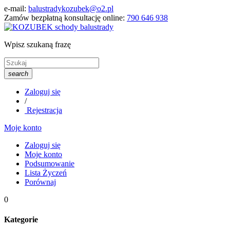
e-mail:
balustradykozubek@o2.pl
Zamów bezpłatną konsultację online:
790 646 938
Wpisz szukaną frazę
search
Zaloguj się
/
Rejestracja
Moje konto
Zaloguj się
Moje konto
Podsumowanie
Lista Życzeń
Porównaj
0
Kategorie