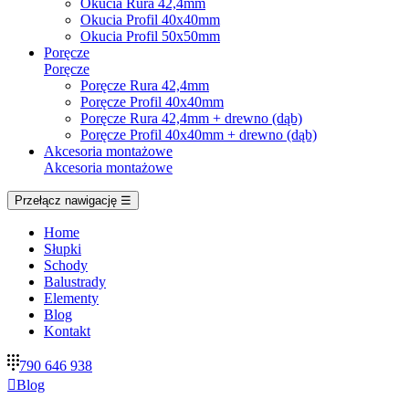
Okucia Rura 42,4mm
Okucia Profil 40x40mm
Okucia Profil 50x50mm
Poręcze
Poręcze
Poręcze Rura 42,4mm
Poręcze Profil 40x40mm
Poręcze Rura 42,4mm + drewno (dąb)
Poręcze Profil 40x40mm + drewno (dąb)
Akcesoria montażowe
Akcesoria montażowe
Przełącz nawigację
☰
Home
Słupki
Schody
Balustrady
Elementy
Blog
Kontakt
790 646 938

Blog