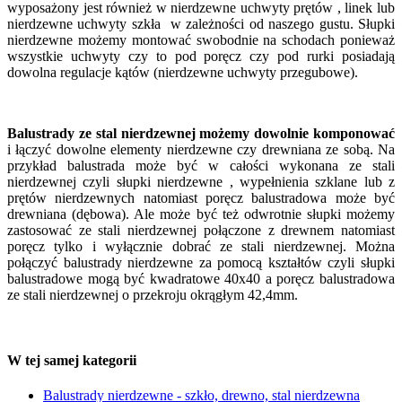
wyposażony jest również w nierdzewne uchwyty prętów , linek lub
nierdzewne uchwyty szkła w zależności od naszego gustu. Słupki
nierdzewne możemy montować swobodnie na schodach ponieważ
wszystkie uchwyty czy to pod poręcz czy pod rurki posiadają
dowolna regulacje kątów (nierdzewne uchwyty przegubowe).
Balustrady ze stal nierdzewnej możemy dowolnie komponować
i łączyć dowolne elementy nierdzewne czy drewniana ze sobą. Na
przykład balustrada może być w całości wykonana ze stali
nierdzewnej czyli słupki nierdzewne , wypełnienia szklane lub z
prętów nierdzewnych natomiast poręcz balustradowa może być
drewniana (dębowa). Ale może być też odwrotnie słupki możemy
zastosować ze stali nierdzewnej połączone z drewnem natomiast
poręcz tylko i wyłącznie dobrać ze stali nierdzewnej. Można
połączyć balustrady nierdzewne za pomocą kształtów czyli słupki
balustradowe mogą być kwadratowe 40x40 a poręcz balustradowa
ze stali nierdzewnej o przekroju okrągłym 42,4mm.
W tej samej kategorii
Balustrady nierdzewne - szkło, drewno, stal nierdzewna