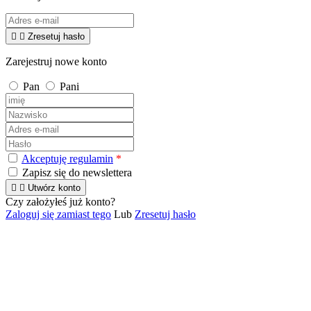


Zresetuj hasło
Zarejestruj nowe konto
Pan
Pani
Akceptuję regulamin
*
Zapisz się do newslettera


Utwórz konto
Czy założyłeś już konto?
Zaloguj się zamiast tego
Lub
Zresetuj hasło