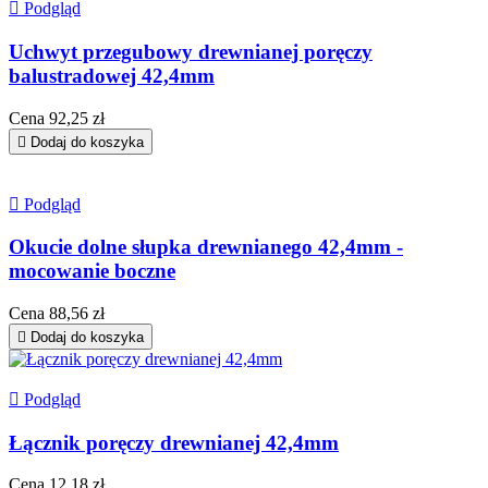

Podgląd
Uchwyt przegubowy drewnianej poręczy
balustradowej 42,4mm
Cena
92,25 zł

Dodaj do koszyka

Podgląd
Okucie dolne słupka drewnianego 42,4mm -
mocowanie boczne
Cena
88,56 zł

Dodaj do koszyka

Podgląd
Łącznik poręczy drewnianej 42,4mm
Cena
12,18 zł