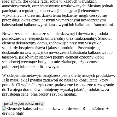
specjalnym, doskonale radzi sobie w każdych warunkach
atmosferycznych, oraz intensywnie użytkowanych. Musimy jednak
pamiętać, o regularnej konserwacji i pielęgnacji elementów
wykonanych z drewna, dzięki temu będziemy mogli cieszyć się
przez długi okres czasu naszymi wymarzonymi nowoczesnymi
balustradami balkonowymi, tarasowymi lub balkonami francuskimi.
Nowoczesna balustrada ze stali nierdzewnej i drewna to produkt
ponadczasowy, elegancki uniwersalny oraz funkcjonalny. Stanowi
element dekoracyjny domu, zachowując przy tym wszystkie
standardy bezpieczeństwa i jakości produktu. Prezentuje się
doskonale na zewnątrz jako nowoczesna balustrada balkonowa lub
tarasowa, jak również stanowi piękny element ozdobny klatki
schodowej wewnątrz budynku mieszkalnego, użyteczności
publicznej lub obiektu firmowego.
W sklepie internetowym znajdziesz pełną ofertę naszych produktów.
Jeśli masz jakieś pytania zadzwoń do naszego konsultanta, który
pomoże Ci wybrać bezpieczne, praktyczne i estetyczne rozwiązanie
do Twojego domu. Gwarantujemy wysoką jakość produktów, za
przystępną cenę, oraz prosty i szybki montaż.
pokaż więcej
pokaż mniej