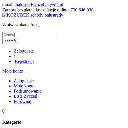
e-mail:
balustradykozubek@o2.pl
Zamów bezpłatną konsultację online:
790 646 938
Wpisz szukaną frazę
search
Zaloguj się
/
Rejestracja
Moje konto
Zaloguj się
Moje konto
Podsumowanie
Lista Życzeń
Porównaj
0
Kategorie