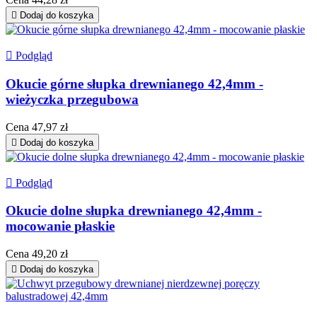

Dodaj do koszyka

Podgląd
Okucie górne słupka drewnianego 42,4mm -
wieżyczka przegubowa
Cena
47,97 zł

Dodaj do koszyka

Podgląd
Okucie dolne słupka drewnianego 42,4mm -
mocowanie płaskie
Cena
49,20 zł

Dodaj do koszyka