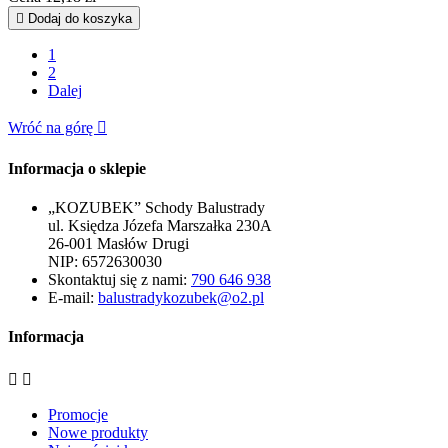

Dodaj do koszyka
1
2
Dalej
Wróć na górę

Informacja o sklepie
„KOZUBEK” Schody Balustrady
ul. Księdza Józefa Marszałka 230A
26-001 Masłów Drugi
NIP: 6572630030
Skontaktuj się z nami:
790 646 938
E-mail:
balustradykozubek@o2.pl
Informacja


Promocje
Nowe produkty