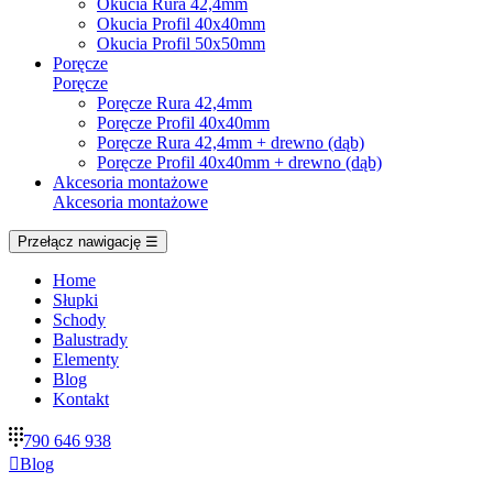
Okucia Rura 42,4mm
Okucia Profil 40x40mm
Okucia Profil 50x50mm
Poręcze
Poręcze
Poręcze Rura 42,4mm
Poręcze Profil 40x40mm
Poręcze Rura 42,4mm + drewno (dąb)
Poręcze Profil 40x40mm + drewno (dąb)
Akcesoria montażowe
Akcesoria montażowe
Przełącz nawigację
☰
Home
Słupki
Schody
Balustrady
Elementy
Blog
Kontakt
790 646 938

Blog