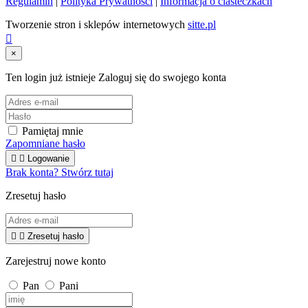
Regulamin
|
Polityka Prywatności
|
Informacja o ciasteczkach
Tworzenie stron i sklepów internetowych
sitte.pl

×
Ten login już istnieje
Zaloguj się do swojego konta
Pamiętaj mnie
Zapomniane hasło


Logowanie
Brak konta? Stwórz tutaj
Zresetuj hasło


Zresetuj hasło
Zarejestruj nowe konto
Pan
Pani