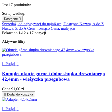
Jest 17 produktów.
Sortuj według:
Dostępne

Sprzedaż, od najwyższej do najniższej
Dostępne
Nazwa, A do Z
Nazwa, Z do A
Cena, rosnąco
Cena, malejąco
Pokazano 1-12 z 17 pozycji
Aktywne filtry

Podgląd
Komplet okucie górne i dolne słupka drewnianego
42,4mm - wieżyczka przegubowa
Cena
91,00 zł

Dodaj do koszyka

Podgląd