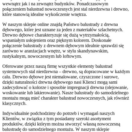
wewnątrz jak i na zewnątrz budynków. Ponadczasowym
połączeniem balustrad nowoczesnych jest stal nierdzewna i drewno,
które stanowią idealne wykończenie wnętrza.
W naszym sklepie online znajdą Państwo balustrady z drewna
dębowego, które jest uznane za jeden z materiałów szlachetnych.
Drewno dębowe charakteryzuje się dużą wytrzymałością,
wspaniałym usłojeniem oraz pięknym kolorem. Doskonałe
połączenie balustrady z drewnem dębowym idealnie sprawdzi się
zarówno w aranżacjach wnętrz, w stylu skandynawskim,
rustykalnym, nowoczesnym lub loftowym.
Oferowane przez naszą firmę wszystkie elementy balustrad
systemowych stal nierdzewna – drewno, są dopracowane w każdym
calu. Drewno dębowe jest niemalowane, czyszczone i surowe,
dzięki naturalności drewna dębowego nasi Klienci mogą sami
zadecydować o kolorze i sposobie impregnacji drewna (olejowanie,
woskowanie lub lakierowanie). Nasze balustrady do samodzielnego
montażu mogą mieć charakter balustrad nowoczesnych, jak również
klasycznych.
Indywidualnie podchodzimy do potrzeb i wymagań naszych
Klientów, w związku z tym posiadamy szeroki asortyment
produktów, dzięki którym można stworzyć własną nowoczesną
balustradę do samodzielnego montażu. W naszym sklepie