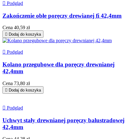

Podgląd
Zakończenie obłe poręczy drewianej fi 42,4mm
Cena
40,59 zł

Dodaj do koszyka

Podgląd
Kolano przegubowe dla poręczy drewnianej
42,4mm
Cena
73,80 zł

Dodaj do koszyka

Podgląd
Uchwyt stały drewnianej poręczy balustradowej
42,4mm
Cena
44,28 zł