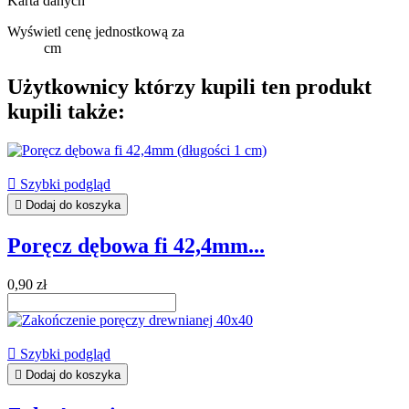
Karta danych
Wyświetl cenę jednostkową za
cm
Użytkownicy którzy kupili ten produkt
kupili także:

Szybki podgląd

Dodaj do koszyka
Poręcz dębowa fi 42,4mm...
0,90 zł

Szybki podgląd

Dodaj do koszyka