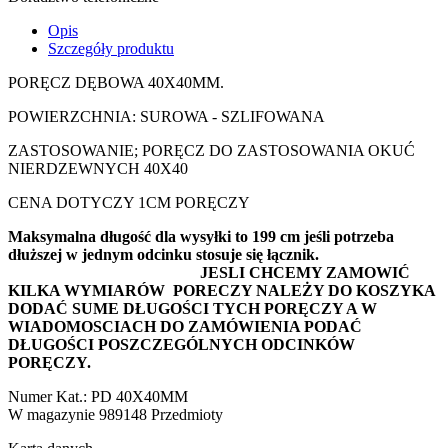
Opis
Szczegóły produktu
PORĘCZ DĘBOWA 40X40MM.
POWIERZCHNIA: SUROWA - SZLIFOWANA
ZASTOSOWANIE; PORĘCZ DO ZASTOSOWANIA OKUĆ
NIERDZEWNYCH 40X40
CENA DOTYCZY 1CM PORĘCZY
Maksymalna długość dla wysyłki to 199 cm jeśli potrzeba
dłuższej w jednym odcinku stosuje się łącznik.
JESLI CHCEMY ZAMOWIĆ
KILKA WYMIARÓW PORECZY NALEŻY DO KOSZYKA
DODAĆ SUME DŁUGOŚCI TYCH PORĘCZY A W
WIADOMOSCIACH DO ZAMÓWIENIA PODAĆ
DŁUGOŚCI POSZCZEGÓLNYCH ODCINKÓW
PORĘCZY.
Numer Kat.:
PD 40X40MM
W magazynie
989148 Przedmioty