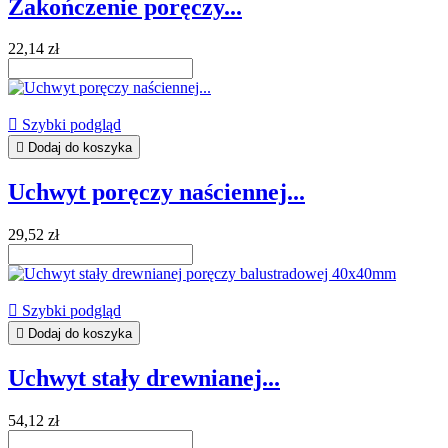
Zakończenie poręczy...
22,14 zł

Szybki podgląd

Dodaj do koszyka
Uchwyt poręczy naściennej...
29,52 zł

Szybki podgląd

Dodaj do koszyka
Uchwyt stały drewnianej...
54,12 zł