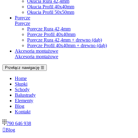
Okucia Rura 42,4mm
Okucia Profil 40x40mm
Okucia Profil 50x50mm
Poręcze
Poręcze
Poręcze Rura 42,4mm
Poręcze Profil 40x40mm
Poręcze Rura 42,4mm + drewno (dąb)
Poręcze Profil 40x40mm + drewno (dąb)
Akcesoria montażowe
Akcesoria montażowe
Przełącz nawigację
☰
Home
Słupki
Schody
Balustrady
Elementy
Blog
Kontakt
790 646 938

Blog