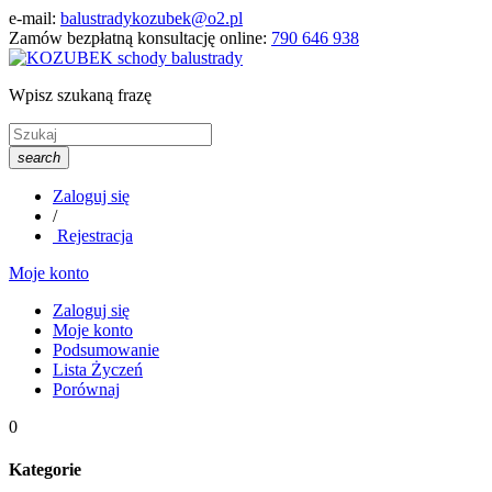
e-mail:
balustradykozubek@o2.pl
Zamów bezpłatną konsultację online:
790 646 938
Wpisz szukaną frazę
search
Zaloguj się
/
Rejestracja
Moje konto
Zaloguj się
Moje konto
Podsumowanie
Lista Życzeń
Porównaj
0
Kategorie