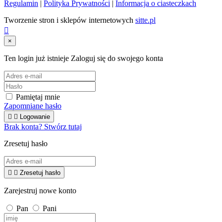
Regulamin
|
Polityka Prywatności
|
Informacja o ciasteczkach
Tworzenie stron i sklepów internetowych
sitte.pl

×
Ten login już istnieje
Zaloguj się do swojego konta
Pamiętaj mnie
Zapomniane hasło


Logowanie
Brak konta? Stwórz tutaj
Zresetuj hasło


Zresetuj hasło
Zarejestruj nowe konto
Pan
Pani