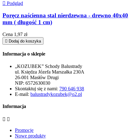

Podgląd
Poręcz naścienna stal nierdzewna - drewno 40x40
mm ( długość 1 cm)
Cena
1,97 zł

Dodaj do koszyka
Informacja o sklepie
„KOZUBEK” Schody Balustrady
ul. Księdza Józefa Marszałka 230A
26-001 Masłów Drugi
NIP: 6572630030
Skontaktuj się z nami:
790 646 938
E-mail:
balustradykozubek@o2.pl
Informacja


Promocje
Nowe produkty