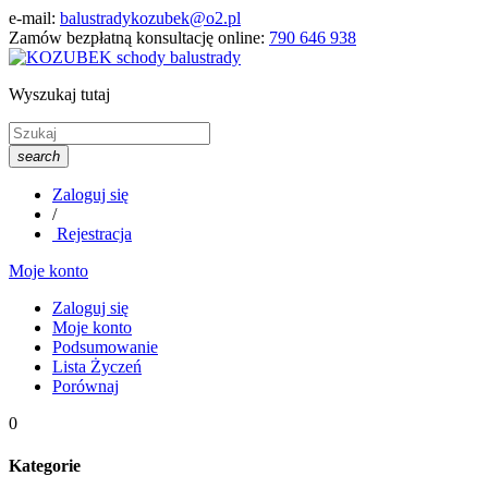
e-mail:
balustradykozubek@o2.pl
Zamów bezpłatną konsultację online:
790 646 938
Wyszukaj tutaj
search
Zaloguj się
/
Rejestracja
Moje konto
Zaloguj się
Moje konto
Podsumowanie
Lista Życzeń
Porównaj
0
Kategorie