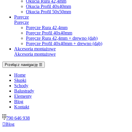
Okucia Rura 42,4mm
Okucia Profil 40x40mm
Okucia Profil 50x50mm
Poręcze
Poręcze
Poręcze Rura 42,4mm
Poręcze Profil 40x40mm
Poręcze Rura 42,4mm + drewno (dąb)
Poręcze Profil 40x40mm + drewno (dąb)
Akcesoria montażowe
Akcesoria montażowe
Przełącz nawigację
☰
Home
Słupki
Schody
Balustrady
Elementy
Blog
Kontakt
790 646 938

Blog