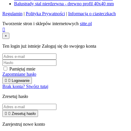
Balustrady stal nierdzewna - drewno profil 40x40 mm
Regulamin
|
Polityka Prywatności
|
Informacja o ciasteczkach
Tworzenie stron i sklepów internetowych
sitte.pl

×
Ten login już istnieje
Zaloguj się do swojego konta
Pamiętaj mnie
Zapomniane hasło


Logowanie
Brak konta? Stwórz tutaj
Zresetuj hasło


Zresetuj hasło
Zarejestruj nowe konto