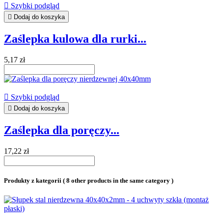

Szybki podgląd

Dodaj do koszyka
Zaślepka kulowa dla rurki...
5,17 zł

Szybki podgląd

Dodaj do koszyka
Zaślepka dla poręczy...
17,22 zł
Produkty z kategorii
( 8 other products in the same category )