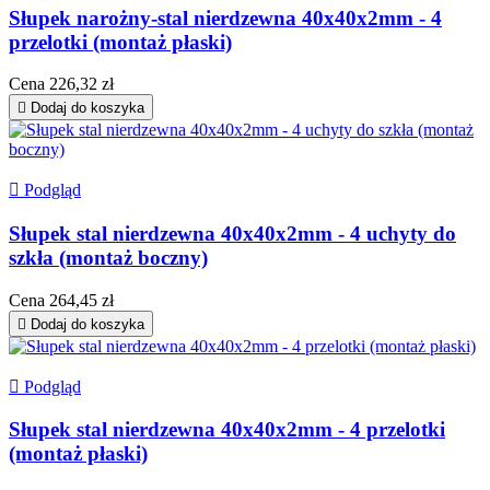
Słupek narożny-stal nierdzewna 40x40x2mm - 4
przelotki (montaż płaski)
Cena
226,32 zł

Dodaj do koszyka

Podgląd
Słupek stal nierdzewna 40x40x2mm - 4 uchyty do
szkła (montaż boczny)
Cena
264,45 zł

Dodaj do koszyka

Podgląd
Słupek stal nierdzewna 40x40x2mm - 4 przelotki
(montaż płaski)