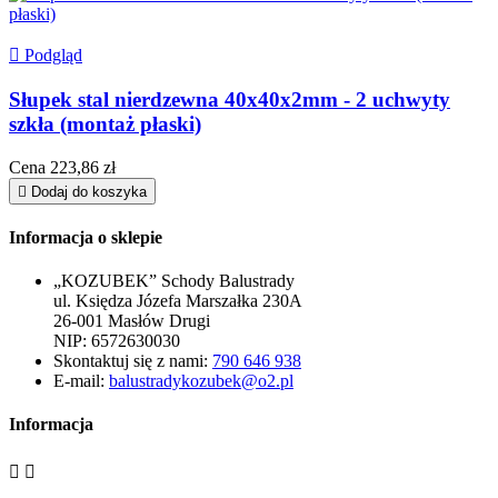

Podgląd
Słupek stal nierdzewna 40x40x2mm - 2 uchwyty
szkła (montaż płaski)
Cena
223,86 zł

Dodaj do koszyka
Informacja o sklepie
„KOZUBEK” Schody Balustrady
ul. Księdza Józefa Marszałka 230A
26-001 Masłów Drugi
NIP: 6572630030
Skontaktuj się z nami:
790 646 938
E-mail:
balustradykozubek@o2.pl
Informacja

