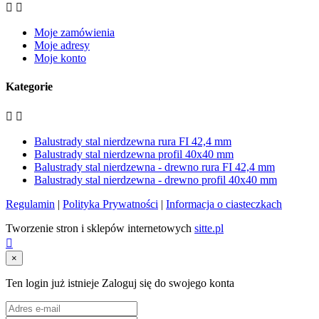


Moje zamówienia
Moje adresy
Moje konto
Kategorie


Balustrady stal nierdzewna rura FI 42,4 mm
Balustrady stal nierdzewna profil 40x40 mm
Balustrady stal nierdzewna - drewno rura FI 42,4 mm
Balustrady stal nierdzewna - drewno profil 40x40 mm
Regulamin
|
Polityka Prywatności
|
Informacja o ciasteczkach
Tworzenie stron i sklepów internetowych
sitte.pl

×
Ten login już istnieje
Zaloguj się do swojego konta