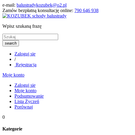
e-mail:
balustradykozubek@o2.pl
Zamów bezpłatną konsultację online:
790 646 938
Wpisz szukaną frazę
search
Zaloguj się
/
Rejestracja
Moje konto
Zaloguj się
Moje konto
Podsumowanie
Lista Życzeń
Porównaj
0
Kategorie