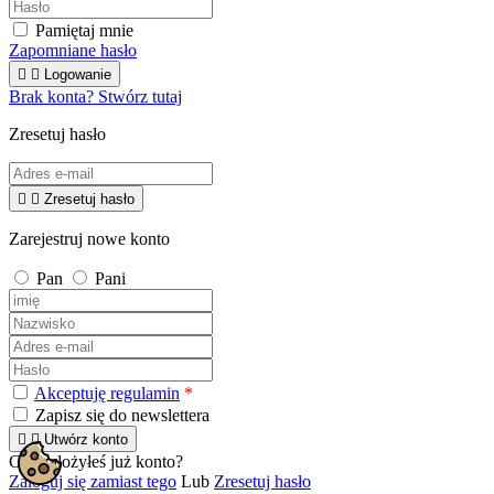
Pamiętaj mnie
Zapomniane hasło


Logowanie
Brak konta? Stwórz tutaj
Zresetuj hasło


Zresetuj hasło
Zarejestruj nowe konto
Pan
Pani
Akceptuję regulamin
*
Zapisz się do newslettera


Utwórz konto
Czy założyłeś już konto?

Zaloguj się zamiast tego
Lub
Zresetuj hasło