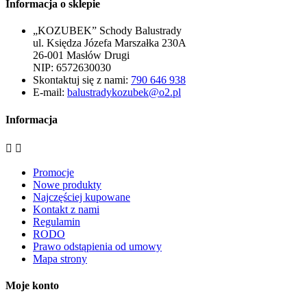
Informacja o sklepie
„KOZUBEK” Schody Balustrady
ul. Księdza Józefa Marszałka 230A
26-001 Masłów Drugi
NIP: 6572630030
Skontaktuj się z nami:
790 646 938
E-mail:
balustradykozubek@o2.pl
Informacja


Promocje
Nowe produkty
Najczęściej kupowane
Kontakt z nami
Regulamin
RODO
Prawo odstąpienia od umowy
Mapa strony
Moje konto