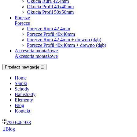
Okucia Rura 42,4mm
Okucia Profil 40x40mm
Okucia Profil 50x50mm
Poręcze
Poręcze
Poręcze Rura 42,4mm
Poręcze Profil 40x40mm
Poręcze Rura 42,4mm + drewno (dąb)
Poręcze Profil 40x40mm + drewno (dąb)
Akcesoria montażowe
Akcesoria montażowe
Przełącz nawigację
☰
Home
Słupki
Schody
Balustrady
Elementy
Blog
Kontakt
790 646 938

Blog