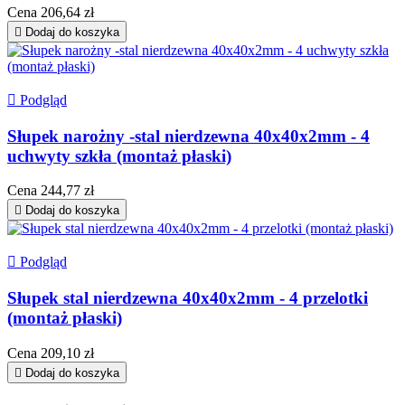
Cena
206,64 zł

Dodaj do koszyka

Podgląd
Słupek narożny -stal nierdzewna 40x40x2mm - 4
uchwyty szkła (montaż płaski)
Cena
244,77 zł

Dodaj do koszyka

Podgląd
Słupek stal nierdzewna 40x40x2mm - 4 przelotki
(montaż płaski)
Cena
209,10 zł

Dodaj do koszyka