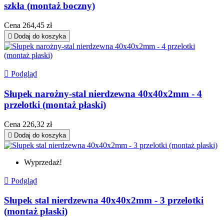
szkła (montaż boczny)
Cena
264,45 zł

Dodaj do koszyka

Podgląd
Słupek narożny-stal nierdzewna 40x40x2mm - 4
przelotki (montaż płaski)
Cena
226,32 zł

Dodaj do koszyka
Wyprzedaż!

Podgląd
Słupek stal nierdzewna 40x40x2mm - 3 przelotki
(montaż płaski)