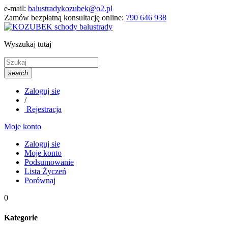
e-mail:
balustradykozubek@o2.pl
Zamów bezpłatną konsultację online:
790 646 938
Wyszukaj tutaj
search
Zaloguj się
/
Rejestracja
Moje konto
Zaloguj się
Moje konto
Podsumowanie
Lista Życzeń
Porównaj
0
Kategorie