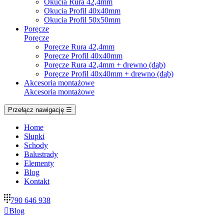
Okucia Rura 42,4mm
Okucia Profil 40x40mm
Okucia Profil 50x50mm
Poręcze
Poręcze
Poręcze Rura 42,4mm
Poręcze Profil 40x40mm
Poręcze Rura 42,4mm + drewno (dąb)
Poręcze Profil 40x40mm + drewno (dąb)
Akcesoria montażowe
Akcesoria montażowe
Przełącz nawigację
☰
Home
Słupki
Schody
Balustrady
Elementy
Blog
Kontakt
790 646 938

Blog