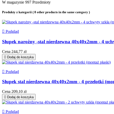
W magazynie
997 Przedmioty
Produkty z kategorii
( 8 other products in the same category )

Podgląd
Słupek narożny -stal nierdzewna 40x40x2mm - 4 uchw
Cena
244,77 zł

Dodaj do koszyka

Podgląd
Słupek stal nierdzewna 40x40x2mm - 4 przelotki (mon
Cena
209,10 zł

Dodaj do koszyka

Podgląd