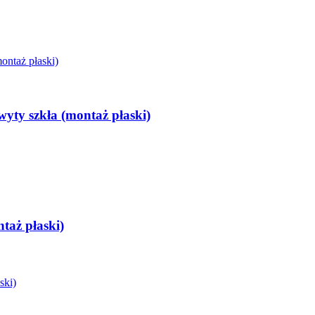
yty szkła (montaż płaski)
taż płaski)