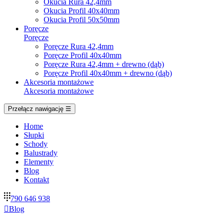
Okucia Rura 42,4mm
Okucia Profil 40x40mm
Okucia Profil 50x50mm
Poręcze
Poręcze
Poręcze Rura 42,4mm
Poręcze Profil 40x40mm
Poręcze Rura 42,4mm + drewno (dąb)
Poręcze Profil 40x40mm + drewno (dąb)
Akcesoria montażowe
Akcesoria montażowe
Przełącz nawigację
☰
Home
Słupki
Schody
Balustrady
Elementy
Blog
Kontakt
790 646 938

Blog