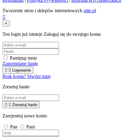
Regulamin
|
Polityka Prywatności
|
Informacja o ciasteczkach
Tworzenie stron i sklepów internetowych
sitte.pl

×
Ten login już istnieje
Zaloguj się do swojego konta
Pamiętaj mnie
Zapomniane hasło


Logowanie
Brak konta? Stwórz tutaj
Zresetuj hasło


Zresetuj hasło
Zarejestruj nowe konto
Pan
Pani