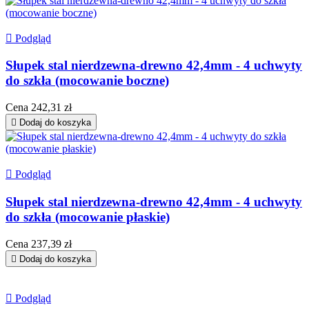

Podgląd
Słupek stal nierdzewna-drewno 42,4mm - 4 uchwyty
do szkła (mocowanie boczne)
Cena
242,31 zł

Dodaj do koszyka

Podgląd
Słupek stal nierdzewna-drewno 42,4mm - 4 uchwyty
do szkła (mocowanie płaskie)
Cena
237,39 zł

Dodaj do koszyka

Podgląd