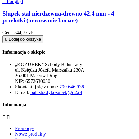

Podgląd
Słupek stal nierdzewna-drewno 42,4 mm - 4
przelotki (mocowanie boczne)
Cena
244,77 zł

Dodaj do koszyka
Informacja o sklepie
„KOZUBEK” Schody Balustrady
ul. Księdza Józefa Marszałka 230A
26-001 Masłów Drugi
NIP: 6572630030
Skontaktuj się z nami:
790 646 938
E-mail:
balustradykozubek@o2.pl
Informacja


Promocje
Nowe produkty