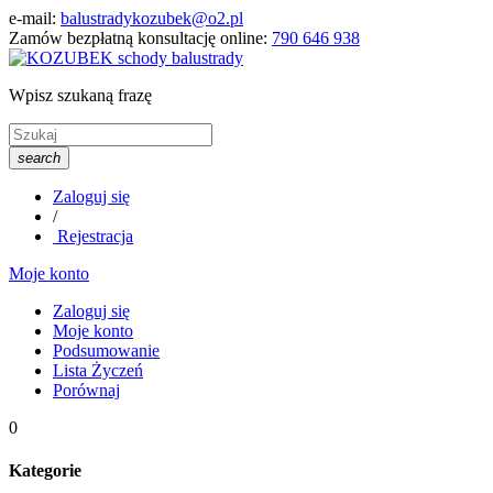
e-mail:
balustradykozubek@o2.pl
Zamów bezpłatną konsultację online:
790 646 938
Wpisz szukaną frazę
search
Zaloguj się
/
Rejestracja
Moje konto
Zaloguj się
Moje konto
Podsumowanie
Lista Życzeń
Porównaj
0
Kategorie