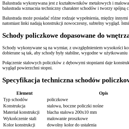
Balustrada wykonywana jest z kształtowników metalowych i malowan
balustrada wzmacnia techniczny charakter schodów i tworzy spójną c
Balustrada może posiadać różne rodzaje wypełnienia, między innymi s
natomiast linki nadają konstrukcji nowoczesny, subtelny wygląd. I
Schody policzkowe dopasowane do wnętrz
Schody wykonywane są na wymiar, z uwzględnieniem wysokości kondygn
dobierane są tak, aby schody były stabilne, wygodne w użytkowaniu 
Połączenie stalowych policzków z dębowymi stopniami daje konstruk
wygląd powierzchni stopni.
Specyfikacja techniczna schodów policzk
Element
Opis
Typ schodów
policzkowe
Konstrukcja
stalowa, boczne policzki nośne
Materiał konstrukcji
blacha stalowa 200x10 mm
Wykończenie stali
malowanie proszkowe
Kolor konstrukcji
dowolny kolor do ustalenia