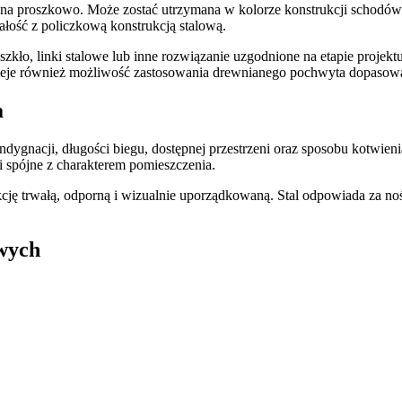
a proszkowo. Może zostać utrzymana w kolorze konstrukcji schodów 
ałość z policzkową konstrukcją stalową.
zkło, linki stalowe lub inne rozwiązanie uzgodnione na etapie projekt
stnieje również możliwość zastosowania drewnianego pochwyta dopaso
a
acji, długości biegu, dostępnej przestrzeni oraz sposobu kotwienia 
i spójne z charakterem pomieszczenia.
cję trwałą, odporną i wizualnie uporządkowaną. Stal odpowiada za no
owych