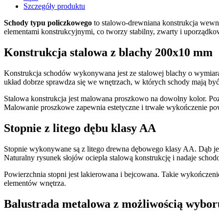
Szczegóły produktu
Schody typu policzkowego
to stalowo-drewniana konstrukcja wewn
elementami konstrukcyjnymi, co tworzy stabilny, zwarty i uporządko
Konstrukcja stalowa z blachy 200x10 mm
Konstrukcja schodów wykonywana jest ze stalowej blachy o wymiarac
układ dobrze sprawdza się we wnętrzach, w których schody mają by
Stalowa konstrukcja jest malowana proszkowo na dowolny kolor. Pozw
Malowanie proszkowe zapewnia estetyczne i trwałe wykończenie pow
Stopnie z litego dębu klasy AA
Stopnie wykonywane są z litego drewna dębowego klasy AA. Dąb jes
Naturalny rysunek słojów ociepla stalową konstrukcję i nadaje schod
Powierzchnia stopni jest lakierowana i bejcowana. Takie wykończeni
elementów wnętrza.
Balustrada metalowa z możliwością wybor