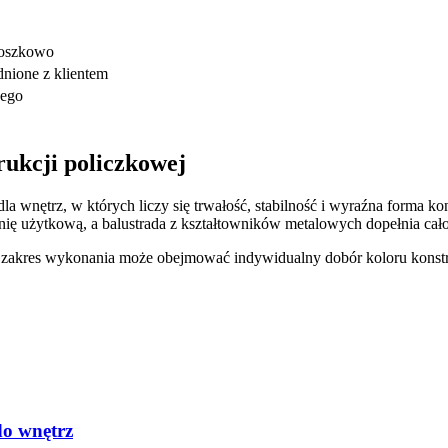
roszkowo
odnione z klientem
nego
rukcji policzkowej
 wnętrz, w których liczy się trwałość, stabilność i wyraźna forma k
ę użytkową, a balustrada z kształtowników metalowych dopełnia całoś
 zakres wykonania może obejmować indywidualny dobór koloru konstruk
o wnętrz