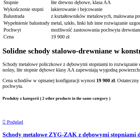
Stopnie
lite drewno dębowe, klasa AA
Wykończenie stopni
lakierowanie i bejcowanie
Balustrada
z kształtowników metalowych, malowana p
Wypełnienie balustrady
metal, szkło, linki lub inne rozwiązanie uzg
Pochwyt
możliwość zastosowania pochwyta drewnia
Cena
19 900 zł
Solidne schody stalowo-drewniane w konst
Schody metalowe policzkowe z dębowymi stopniami to rozwiązanie dla
nośny, lite stopnie dębowe klasy AA zapewniają wygodną powierzchni
Cena schodów w opisanej konfiguracji wynosi
19 900 zł
. Ostateczny
pochwyta.
Produkty z kategorii
( 2 other products in the same category )

Podgląd
Schody metalowe ZYG-ZAK z dębowymi stopniami d