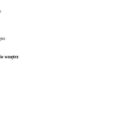
z
do wnętrz