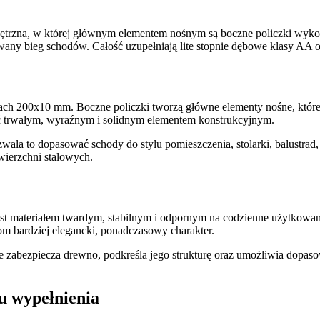
ętrzna, w której głównym elementem nośnym są boczne policzki wyko
wany bieg schodów. Całość uzupełniają lite stopnie dębowe klasy AA 
h 200x10 mm. Boczne policzki tworzą główne elementy nośne, które pr
ć trwałym, wyraźnym i solidnym elementem konstrukcyjnym.
ala to dopasować schody do stylu pomieszczenia, stolarki, balustrad
ierzchni stalowych.
t materiałem twardym, stabilnym i odpornym na codzienne użytkowan
om bardziej elegancki, ponadczasowy charakter.
e zabezpiecza drewno, podkreśla jego strukturę oraz umożliwia dopaso
u wypełnienia