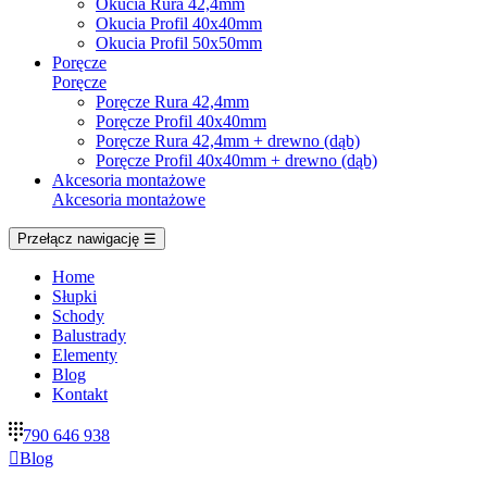
Okucia Rura 42,4mm
Okucia Profil 40x40mm
Okucia Profil 50x50mm
Poręcze
Poręcze
Poręcze Rura 42,4mm
Poręcze Profil 40x40mm
Poręcze Rura 42,4mm + drewno (dąb)
Poręcze Profil 40x40mm + drewno (dąb)
Akcesoria montażowe
Akcesoria montażowe
Przełącz nawigację
☰
Home
Słupki
Schody
Balustrady
Elementy
Blog
Kontakt
790 646 938

Blog