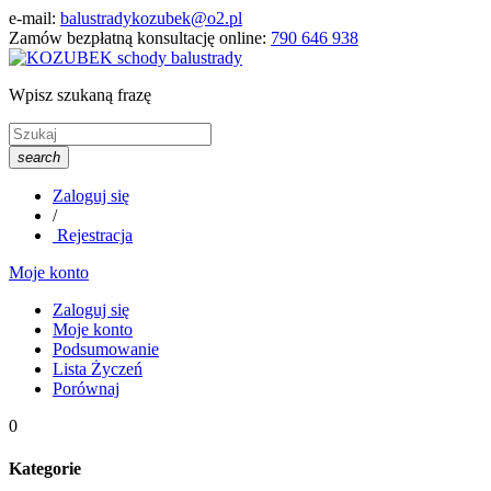
e-mail:
balustradykozubek@o2.pl
Zamów bezpłatną konsultację online:
790 646 938
Wpisz szukaną frazę
search
Zaloguj się
/
Rejestracja
Moje konto
Zaloguj się
Moje konto
Podsumowanie
Lista Życzeń
Porównaj
0
Kategorie